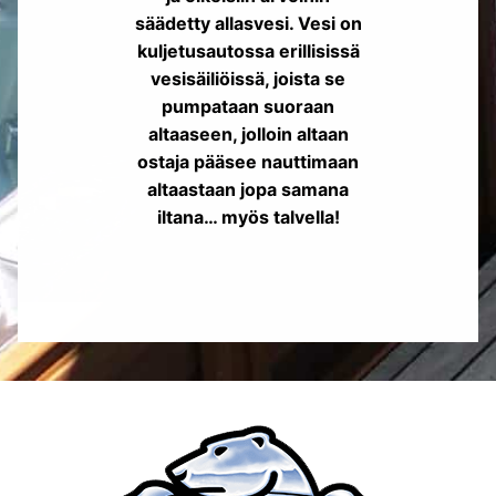
säädetty allasvesi. Vesi on
kuljetusautossa erillisissä
vesisäiliöissä, joista se
pumpataan suoraan
altaaseen, jolloin altaan
ostaja pääsee nauttimaan
altaastaan jopa samana
iltana… myös talvella!