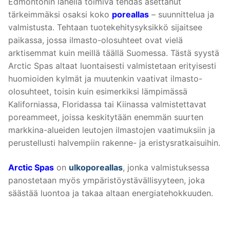
Edmontonin lähellä toimiva tehdas asettanut
tärkeimmäksi osaksi koko
poreallas
– suunnittelua ja
valmistusta. Tehtaan tuotekehitysyksikkö sijaitsee
paikassa, jossa ilmasto-olosuhteet ovat vielä
arktisemmat kuin meillä täällä Suomessa. Tästä syystä
Arctic Spas altaat luontaisesti valmistetaan erityisesti
huomioiden kylmät ja muutenkin vaativat ilmasto-
olosuhteet, toisin kuin esimerkiksi lämpimässä
Kaliforniassa, Floridassa tai Kiinassa valmistettavat
poreammeet, joissa keskitytään enemmän suurten
markkina-alueiden leutojen ilmastojen vaatimuksiin ja
perustellusti halvempiin rakenne- ja eristysratkaisuihin.
Arctic Spas
on
ulkoporeallas
, jonka valmistuksessa
panostetaan myös ympäristöystävällisyyteen, joka
säästää luontoa ja takaa altaan energiatehokkuuden.