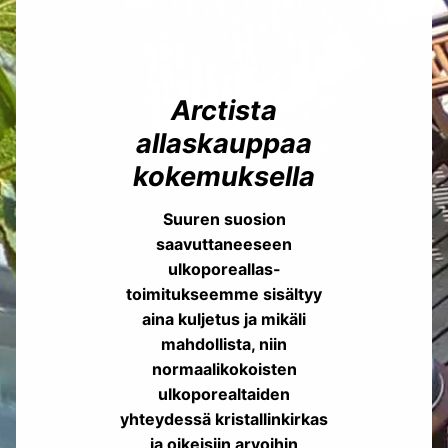
Arctista
allaskauppaa
kokemuksella
Suuren suosion
saavuttaneeseen
ulkoporeallas-
toimitukseemme sisältyy
aina kuljetus ja mikäli
mahdollista, niin
normaalikokoisten
ulkoporealtaiden
yhteydessä kristallinkirkas
ja oikeisiin arvoihin