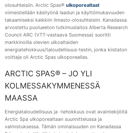
olosuhteisiin. Arctic Spas®
ulkoporealtaat
viimeistellään käsityönä laadun ja käyttömukavuuden
takaamiseksi kaikkiin ilmasto-olosuhteisiin. Kanadassa
arvostettu puolueeton tutkimuslaitos Alberta Research
Council ARC (VTT-vastaava Suomessa) suoritti
markkinoilla olevien ulkoaltaiden
energiatehokkuus/taloudellisuus-testin, jonka kiistaton
voittaja oli Arctic Spas ulkoporeallas.
ARCTIC SPAS® – JO YLI
KOLMESSAKYMMENESSÄ
MAASSA
Energiataloudellisuus ja -tehokkuus ovat avaintekijöitä
Arctic Spa ulkoporealtaan suunnittelussa ja
valmistuksessa. Tämän ominaisuuden on Kanadassa