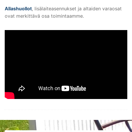
Allashuollot
, lisälaiteasennukset ja altaiden varaosat
ovat merkittävä osa toimintaamme.