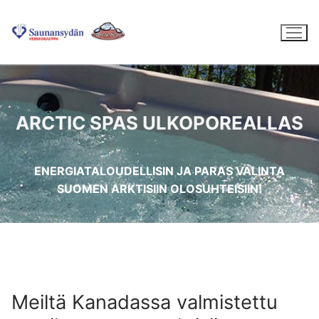
Hyppää
sisältöön
Etusivu
ARCTIC SPAS ULKOPOREALLAS
ENERGIATALOUDELLISIN JA PARAS VALINTA
SUOMEN ARKTISIIN OLOSUHTEISIIN!
Meiltä Kanadassa valmistettu