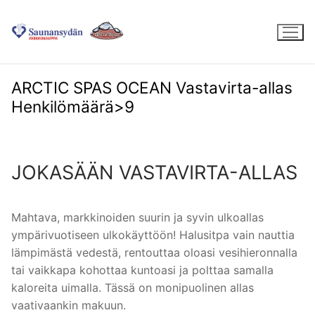
Hyppää
sisältöön
ARCTIC SPAS OCEAN Vastavirta-allas
Henkilömäärä>9
JOKASÄÄN VASTAVIRTA-ALLAS
Mahtava, markkinoiden suurin ja syvin ulkoallas
ympärivuotiseen ulkokäyttöön! Halusitpa vain nauttia
lämpimästä vedestä, rentouttaa oloasi vesihieronnalla
tai vaikkapa kohottaa kuntoasi ja polttaa samalla
kaloreita uimalla. Tässä on monipuolinen allas
vaativaankin makuun.