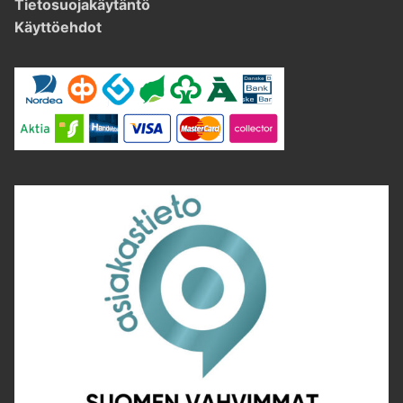
Tietosuojakäytäntö
Käyttöehdot