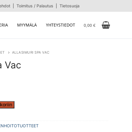
ehdot
|
Toimitus / Palautus
|
Tietosuoja
ERIA
MYYMÄLÄ
YHTEYSTIEDOT
0,00
€
ET
ALLASIMURI SPA VAC
a Vac
koriin
ENHOITOTUOTTEET