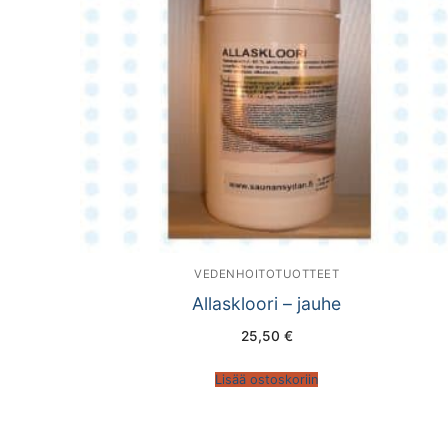
VEDENHOITOTUOTTEET
Allaskloori – jauhe
25,50
€
Lisää ostoskoriin