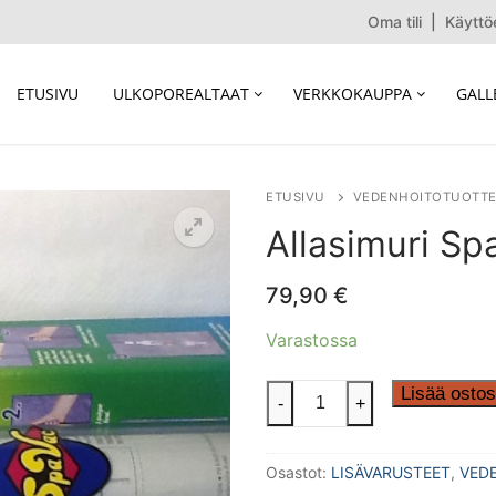
Oma tili
|
Käyttö
ETUSIVU
ULKOPOREALTAAT
VERKKOKAUPPA
GALL
ETUSIVU
VEDENHOITOTUOTTE
Allasimuri Sp
79,90
€
Varastossa
Allasimuri
Lisää ostos
-
+
Spa
Vac
Osastot:
LISÄVARUSTEET
,
VED
määrä