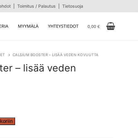
ehdot
|
Toimitus / Palautus
|
Tietosuoja
ERIA
MYYMÄLÄ
YHTEYSTIEDOT
0,00
€
ET
CALSIUM BOOSTER – LISÄÄ VEDEN KOVUUTTA
er – lisää veden
koriin