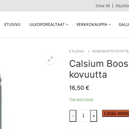
Oma tili
|
Käyttö
ETUSIVU
ULKOPOREALTAAT
VERKKOKAUPPA
GALL
ETUSIVU
VEDENHOITOTUOTTE
Calsium Boost
kovuutta
16,50
€
Varastossa
Calsium
Lisää ostos
-
+
Booster
-