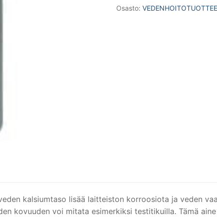
Osasto:
VEDENHOITOTUOTTE
lisää
veden
kovuutta
määrä
eden kalsiumtaso lisää laitteiston korroosiota ja veden va
en kovuuden voi mitata esimerkiksi testitikuilla. Tämä aine