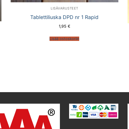
LISÄVARUSTEET
Tablettiliuska DPD nr 1 Rapid
1,95
€
Lisää ostoskoriin