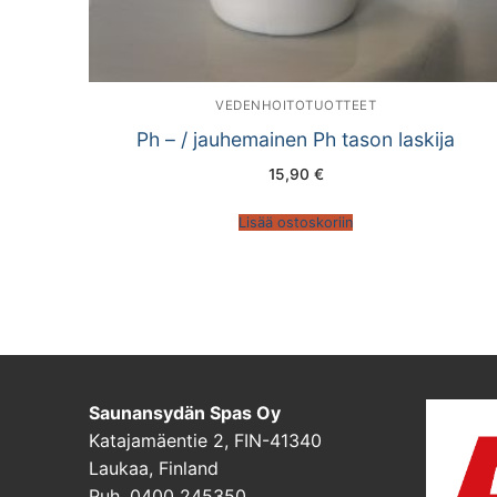
VEDENHOITOTUOTTEET
Ph – / jauhemainen Ph tason laskija
15,90
€
Lisää ostoskoriin
Saunansydän Spas Oy
Katajamäentie 2, FIN-41340
Laukaa, Finland
Puh. 0400 245350