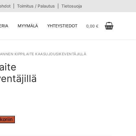
ehdot
|
Toimitus / Palautus
|
Tietosuoja
ERIA
MYYMÄLÄ
YHTEYSTIEDOT
0,00
€
ANNEN KIPPILAITE KAASUJOUSIKEVENTÄJILLÄ
aite
entäjillä
koriin