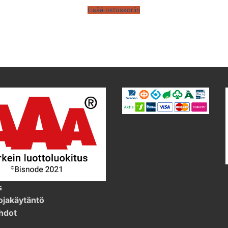
Lisää ostoskoriin
s
ojakäytäntö
hdot