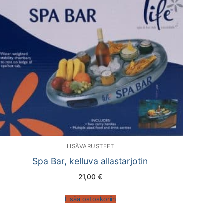
LISÄVARUSTEET
Spa Bar, kelluva allastarjotin
21,00
€
Lisää ostoskoriin