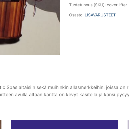
Tuotetunnus (SKU):
cover lifter
määrä
Osasto:
LISÄVARUSTEET
ic Spas altaisiin sekä muihinkin allasmerkkeihin, joissa on r
itteen avulla altaan kantta on kevyt käsitellä ja kansi pysy