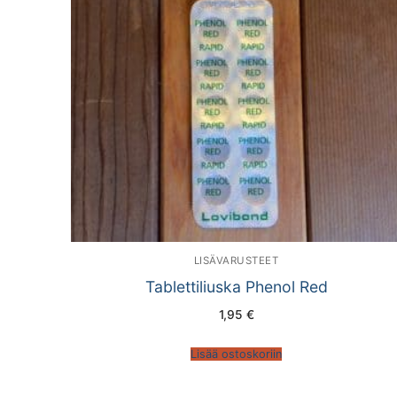
LISÄVARUSTEET
Tablettiliuska Phenol Red
1,95
€
Lisää ostoskoriin