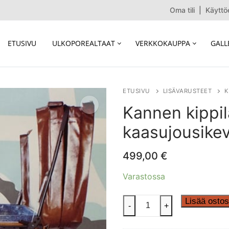
Oma tili
|
Käyttö
ETUSIVU
ULKOPOREALTAAT
VERKKOKAUPPA
GALL
ETUSIVU
LISÄVARUSTEET
K
Kannen kippil
kaasujousikev
499,00
€
Varastossa
Kannen
Lisää ostos
-
+
kippilaite
kaasujousikeventäjillä