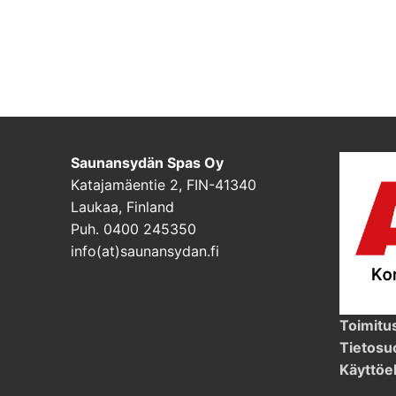
Saunansydän Spas Oy
Katajamäentie 2, FIN-41340
Laukaa, Finland
Puh. 0400 245350
info(at)saunansydan.fi
Toimitu
Tietosu
Käyttöe