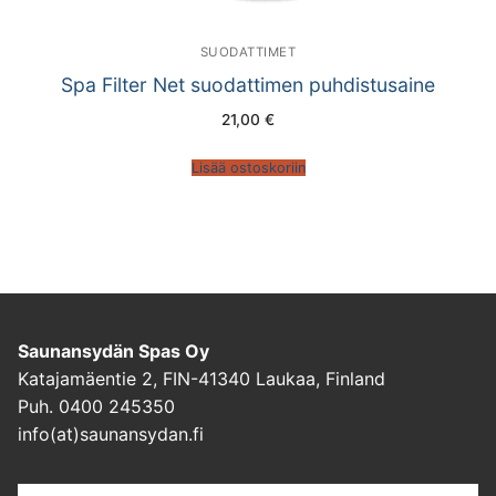
SUODATTIMET
Spa Filter Net suodattimen puhdistusaine
21,00
€
Lisää ostoskoriin
Saunansydän Spas Oy
Katajamäentie 2, FIN-41340 Laukaa, Finland
Puh. 0400 245350
info(at)saunansydan.fi