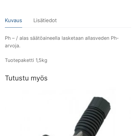
Ph
tason
laskija
Kuvaus
Lisätiedot
määrä
Ph – / alas säätöaineella lasketaan allasveden Ph-
arvoja.
Tuotepaketti 1,5kg
Tutustu myös