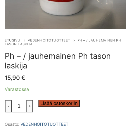
ETUSIVU
VEDENHOITOTUOTTEET
PH – / JAUHEMAINEN PH
TASON LASKIJA
Ph – / jauhemainen Ph tason
laskija
15,90
€
Varastossa
Ph
Lisää ostoskoriin
-
+
-
/
Osasto:
VEDENHOITOTUOTTEET
jauhemainen